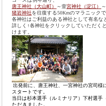
コースは例年通り、
唐王神社（大山町）
～壹
宮神社（淀江）
猪岩神社
を往復する50Kmのマラニック
各神社はご利益のある神社として有名な
詳しく↑各神社をクリックしていただく
けます。
出発前に、唐王神社、一宮神社の宮司様
スタートです。
当日は杉本選手（ルミナリア）下村選手
ただきました。